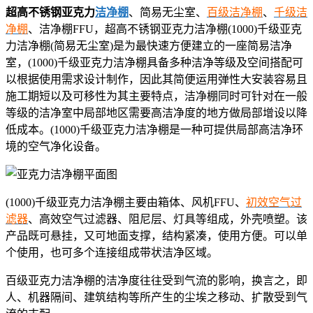
超高不锈钢亚克力
洁净棚
、简易无尘室、
百级洁净棚
、
千级洁
净棚
、洁净棚FFU，超高不锈钢亚克力洁净棚(1000)千级亚克
力洁净棚(简易无尘室)是为最快速方便建立的一座简易洁净
室，(1000)千级亚克力洁净棚具备多种洁净等级及空间搭配可
以根据使用需求设计制作，因此其简便运用弹性大安装容易且
施工期短以及可移性为其主要特点，洁净棚同时可针对在一般
等级的洁净室中局部地区需要高洁净度的地方做局部增设以降
低成本。(1000)千级亚克力洁净棚是一种可提供局部高洁净环
境的空气净化设备。
(1000)千级亚克力洁净棚主要由箱体、风机FFU、
初效空气过
滤器
、高效空气过滤器、阻尼层、灯具等组成，外壳喷塑。该
产品既可悬挂，又可地面支撑，结构紧凑，使用方便。可以单
个使用，也可多个连接组成带状洁净区域。
百级亚克力洁净棚的洁净度往往受到气流的影响，换言之，即
人、机器隔间、建筑结构等所产生的尘埃之移动、扩散受到气