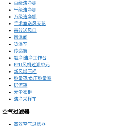
百级洁净棚
千级洁净棚
万级洁净棚
手术室送风天花
高效送风口
风淋间
货淋室
传递窗
超净|洁净工作台
FFU风机过滤单元
新风增压柜
称量罩/负压称量室
层流罩
无尘衣柜
洁净采样车
空气过滤器
高效空气过滤器