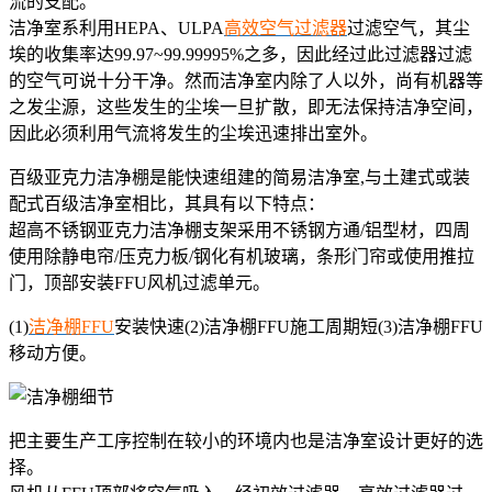
流的支配。
洁净室系利用HEPA、ULPA
高效空气过滤器
过滤空气，其尘
埃的收集率达99.97~99.99995%之多，因此经过此过滤器过滤
的空气可说十分干净。然而洁净室内除了人以外，尚有机器等
之发尘源，这些发生的尘埃一旦扩散，即无法保持洁净空间，
因此必须利用气流将发生的尘埃迅速排出室外。
百级亚克力洁净棚是能快速组建的简易洁净室,与土建式或装
配式百级洁净室相比，其具有以下特点：
超高不锈钢亚克力洁净棚支架采用不锈钢方通/铝型材，四周
使用除静电帘/压克力板/钢化有机玻璃，条形门帘或使用推拉
门，顶部安装FFU风机过滤单元。
(1)
洁净棚FFU
安装快速(2)洁净棚FFU施工周期短(3)洁净棚FFU
移动方便。
把主要生产工序控制在较小的环境内也是洁净室设计更好的选
择。