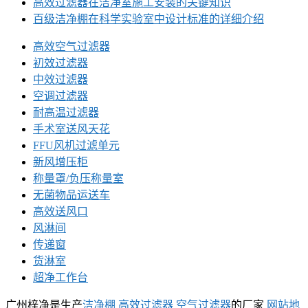
高效过滤器在洁净室施工安装的关键知识
百级洁净棚在科学实验室中设计标准的详细介绍
高效空气过滤器
初效过滤器
中效过滤器
空调过滤器
耐高温过滤器
手术室送风天花
FFU风机过滤单元
新风增压柜
称量罩/负压称量室
无菌物品运送车
高效送风口
风淋间
传递窗
货淋室
超净工作台
广州梓净是生产
洁净棚
高效过滤器
空气过滤器
的厂家
网站地