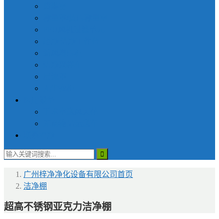
货淋室
称量罩/负压称量室
FFU风机过滤单元
超净|洁净工作台
新风增压柜
洁净采样车
层流罩
无尘衣柜
医用设备
手术室送风天花
无菌物品运送车
联系梓净
广州梓净净化设备有限公司
首页
洁净棚
超高不锈钢亚克力洁净棚