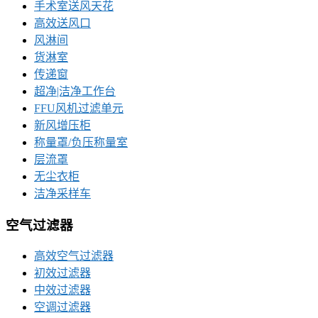
手术室送风天花
高效送风口
风淋间
货淋室
传递窗
超净|洁净工作台
FFU风机过滤单元
新风增压柜
称量罩/负压称量室
层流罩
无尘衣柜
洁净采样车
空气过滤器
高效空气过滤器
初效过滤器
中效过滤器
空调过滤器