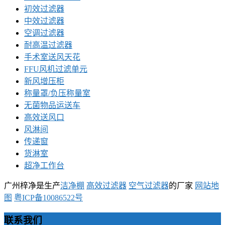
初效过滤器
中效过滤器
空调过滤器
耐高温过滤器
手术室送风天花
FFU风机过滤单元
新风增压柜
称量罩/负压称量室
无菌物品运送车
高效送风口
风淋间
传递窗
货淋室
超净工作台
广州梓净是生产
洁净棚
高效过滤器
空气过滤器
的厂家
网站地
图
粤ICP备10086522号
联系我们