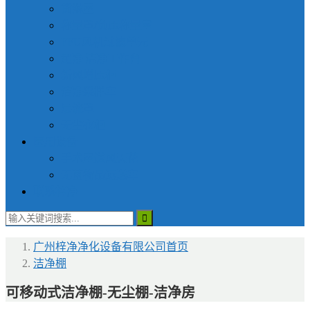
货淋室
称量罩/负压称量室
FFU风机过滤单元
超净|洁净工作台
新风增压柜
洁净采样车
层流罩
无尘衣柜
医用设备
手术室送风天花
无菌物品运送车
联系梓净
广州梓净净化设备有限公司
首页
洁净棚
可移动式洁净棚-无尘棚-洁净房