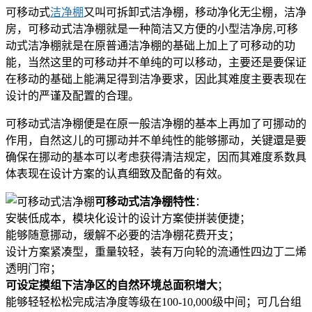
可移动式
洁净棚
又叫可拆卸式洁净棚，移动净化无尘棚，洁净
房，可移动式洁净棚就是一种简洁又方便的小型洁净房,可移
动式洁净棚就是在原普通洁净棚的基础上加上了可移动的功
能，当然这里的可移动并不单纯的可以移动，主要还是要保证
在移动的基础上能满足得到洁净要求，因此其难度主要表现在
设计的严谨及配置的合理。
可移动式洁净棚便是在原一般洁净棚的基本上再加了可挪动的
作用，自然这儿的可挪动并不单纯性的能够挪动，关键還是要
确保在挪动的基本可以考虑获得清洁规定，因而其难度系数具
体表现在设计方案的认真细致及配备的有效。
可移动式洁净棚特性
：
安裝低成本，模块化设计的设计方案使拼装便捷；
能够随意挪动，缓解不必要的洁净棚花费开支；
设计方案紧凑型，重量较轻，装有万向轮的流通性四边丁二烯
透明门帘；
可设定摸组下洁净区的自然环境总面积增大
；
能够轻轻松松完成洁净度等级在100-10,000级中间；可几台组