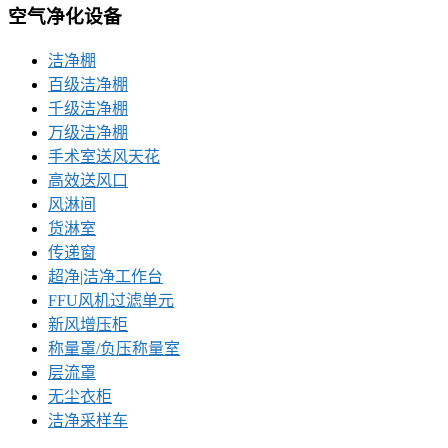
空气净化设备
洁净棚
百级洁净棚
千级洁净棚
万级洁净棚
手术室送风天花
高效送风口
风淋间
货淋室
传递窗
超净|洁净工作台
FFU风机过滤单元
新风增压柜
称量罩/负压称量室
层流罩
无尘衣柜
洁净采样车