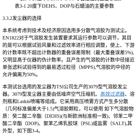
表3-1 20度下DEHS、DOP与石蜡油的主要参数
3.3.2发尘器的选择
本系统考虑到技术及经济原因选用多分散气溶胶为测试尘。
EN1822对于气溶胶发生装置要求其运行参数可以调节，其目
的是可以根据试验风量和过滤效率进行相应调整，使上、下游
的计数率既不超出计数器的重叠误差限制（最大重叠误差5%),
又明显髙于仪器的伪计数率。且产生的气溶胶的计数中径接近
单张滤料试验得到的最易透过粒径（MPPS),气溶胶的中径的
允许偏离为50%。
本测试台选用的发尘器为TSI公司生产的3079型气溶胶发尘
器。3079型发尘器主要由低噪声空气压缩机、
高效过滤器
、溶
剂瓶和Laskin喷嘴等组成。它采用高压喷雾方式产生多分散
（几何标准偏差大于1.5)气溶胶颗粒，可以使用 如下气溶胶物
质：癸二酸二辛酯（DEHS)(与新欧洲标准相一致)、邻苯二甲
酸二辛酯（DOP)、聚苯乙烯乳胶球（PSL)或盐雾（SALT),其
外型，如下图3-4。