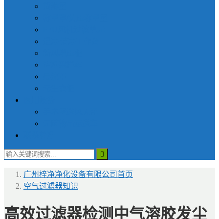
货淋室
称量罩/负压称量室
FFU风机过滤单元
超净|洁净工作台
新风增压柜
洁净采样车
层流罩
无尘衣柜
医用设备
手术室送风天花
无菌物品运送车
联系梓净
广州梓净净化设备有限公司
首页
空气过滤器知识
高效过滤器检测中气溶胶发尘