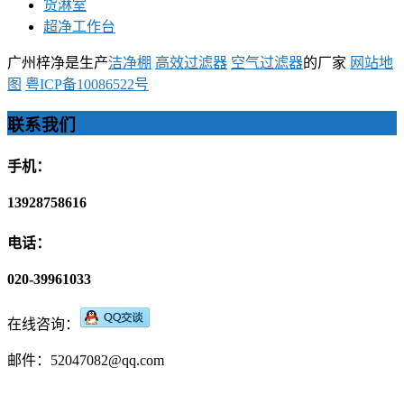
货淋室
超净工作台
广州梓净是生产
洁净棚
高效过滤器
空气过滤器
的厂家
网站地
图
粤ICP备10086522号
联系我们
手机：
13928758616
电话：
020-39961033
在线咨询：
邮件：52047082@qq.com