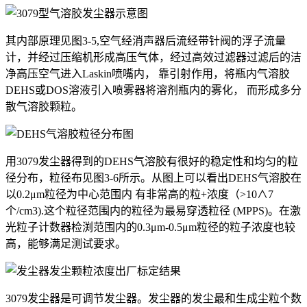
其内部原理见图3-5,空气经消声器后流经带针阀的浮子流量
计，并经过压缩机形成高压气体，经过高效过滤器过滤后的洁
净高压空气进入Laskin喷嘴内， 靠引射作用，将瓶内气溶胶
DEHS或DOS溶液引入喷雾器将溶剂瓶内的雾化， 而形成多分
散气溶胶颗粒。
用3079发尘器得到的DEHS气溶胶有很好的稳定性和均匀的粒
径分布，粒径布见图3-6所示。从图上可以看出DEHS气溶胶在
以0.2μm粒径为中心范围内 有非常高的粒+浓度（>10∧7
个/cm3).这个粒径范围内的粒径为最易穿透粒径 (MPPS)。在激
光粒子计数器检渕范围内的0.3μm-0.5μm粒径的粒子浓度也较
高，能够满足测试要求。
3079发尘器是可调节发尘器。发尘器的发尘最和生成尘粒个数