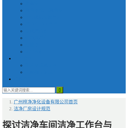
货淋室
称量罩/负压称量室
FFU风机过滤单元
超净|洁净工作台
新风增压柜
洁净采样车
层流罩
无尘衣柜
医用设备
手术室送风天花
无菌物品运送车
联系梓净
广州梓净净化设备有限公司
首页
洁净厂房设计规范
探讨洁净车间洁净工作台与