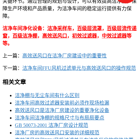
关键环节。通过合理的规划与设计，可以有效提高洁净度，保
障生产环境和产品质量，为洁净车间的稳定运行提供有力保
障。
洁净车间净化设备：
洁净采样车
，
百级层流罩
，
百级层流传递
窗
，
百级洁净棚
，
高效送风口
，
初效过滤器
，
中效过滤器
等
等。
上一篇：
高效送风口在洁净厂房建设中的重要性
下一篇：
洁净车间FFU风机过滤单元与高效送风口的操作规范
相关文章
洁净棚与无尘车间有什么区别
洁净车间高效过滤器安装前必须作现场检漏
高效送风口是洁净厂房建设的重要净化设备
洁净车间洁净棚的规格尺寸与布局局要点
GB 50073-2001 洁净厂房设计规范
洁净厂房的高效送风口安装的详细规范