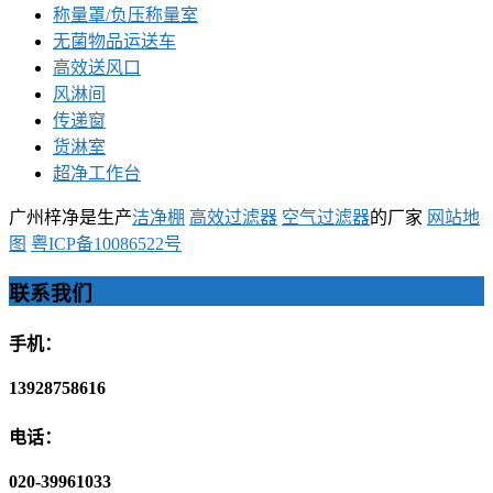
称量罩/负压称量室
无菌物品运送车
高效送风口
风淋间
传递窗
货淋室
超净工作台
广州梓净是生产
洁净棚
高效过滤器
空气过滤器
的厂家
网站地
图
粤ICP备10086522号
联系我们
手机：
13928758616
电话：
020-39961033