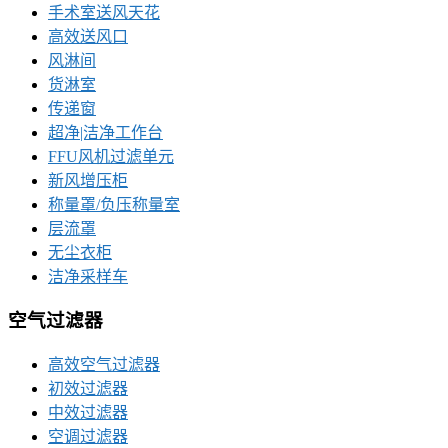
手术室送风天花
高效送风口
风淋间
货淋室
传递窗
超净|洁净工作台
FFU风机过滤单元
新风增压柜
称量罩/负压称量室
层流罩
无尘衣柜
洁净采样车
空气过滤器
高效空气过滤器
初效过滤器
中效过滤器
空调过滤器