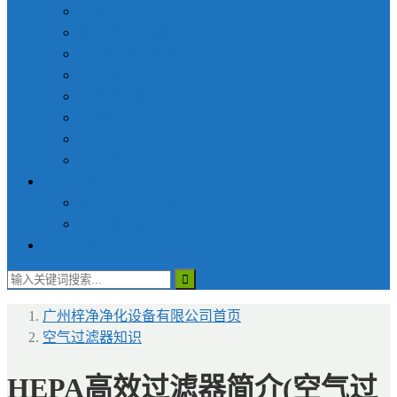
货淋室
称量罩/负压称量室
FFU风机过滤单元
超净|洁净工作台
新风增压柜
洁净采样车
层流罩
无尘衣柜
医用设备
手术室送风天花
无菌物品运送车
联系梓净
广州梓净净化设备有限公司
首页
空气过滤器知识
HEPA高效过滤器简介(空气过