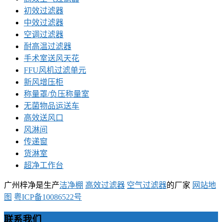
初效过滤器
中效过滤器
空调过滤器
耐高温过滤器
手术室送风天花
FFU风机过滤单元
新风增压柜
称量罩/负压称量室
无菌物品运送车
高效送风口
风淋间
传递窗
货淋室
超净工作台
广州梓净是生产
洁净棚
高效过滤器
空气过滤器
的厂家
网站地
图
粤ICP备10086522号
联系我们