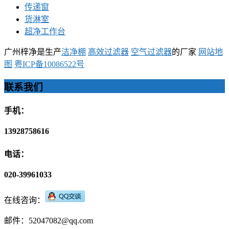
传递窗
货淋室
超净工作台
广州梓净是生产
洁净棚
高效过滤器
空气过滤器
的厂家
网站地
图
粤ICP备10086522号
联系我们
手机：
13928758616
电话：
020-39961033
在线咨询：
邮件：52047082@qq.com