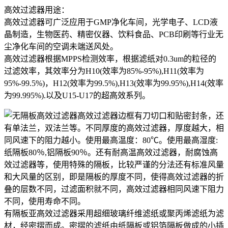
高效过滤器用途：
高效过滤器可广泛应用于GMP净化车间，光学电子、LCD液
晶制造，生物医药、精密仪器、饮料食品、PCB印刷等行业无
尘净化车间的空调未端送风处。
高效过滤器根据MPPS检测效率，根据滤纸对0.3um的粒径的
过滤效率，其效率分为H10(效率为85%-95%),H11(效率为
95%-99.5%)，H12(效率为99.5%),H13(效率为99.95%),H14(效率
为99.995%).以及U15-U17的超高效系列。
高效过滤器边框有刀切口和贴密封条，还
有单法兰，双法兰等。不同厚度的高效过滤器，厚度越大，相
同风速下的阻力越小。使用最高温度：80℃。使用最高湿度:
纸隔板80％,铝隔板90％。还有耐高温高效过滤器，耐腐蚀高
效过滤器等，使用特殊的隔板，比较严谨的分法还有标准风量
和大风量的区别，即是隔板的厚度不同，使得高效过滤器的折
叠的层数不同，过滤面积就不同，高效过滤器相同风速下阻力
不同，使用寿命不同。
有隔板亚高效过滤器采用超细玻璃纤维滤纸或聚丙烯滤纸为滤
材，经密摺而成。密摺的滤纸由纸隔板或铝箔隔板做成的小插