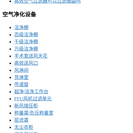
高效空气过滤器可以过滤细菌吗
空气净化设备
洁净棚
百级洁净棚
千级洁净棚
万级洁净棚
手术室送风天花
高效送风口
风淋间
货淋室
传递窗
超净|洁净工作台
FFU风机过滤单元
新风增压柜
称量罩/负压称量室
层流罩
无尘衣柜