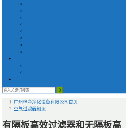
货淋室
称量罩/负压称量室
FFU风机过滤单元
超净|洁净工作台
新风增压柜
洁净采样车
层流罩
无尘衣柜
医用设备
手术室送风天花
无菌物品运送车
联系梓净
广州梓净净化设备有限公司
首页
空气过滤器知识
有隔板高效过滤器和无隔板高