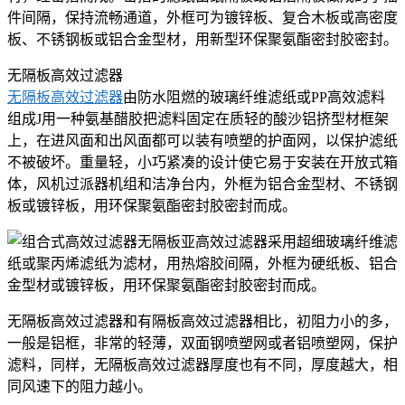
件间隔，保持流畅通道，外框可为镀锌板、复合木板或高密度
板、不锈钢板或铝合金型材，用新型环保聚氨酯密封胶密封。
无隔板高效过滤器
无隔板高效过滤器
由防水阻燃的玻璃纤维滤纸或PP高效滤料
组成J用一种氨基醋胶把滤料固定在质轻的酸沙铝挤型材框架
上，在进风面和出风面都可以装有喷塑的护面网，以保护滤纸
不被破坏。重量轻，小巧紧凑的设计使它易于安装在开放式箱
体，风机过派器机组和洁净台内，外框为铝合金型材、不锈钢
板或镀锌板，用环保聚氨酯密封胶密封而成。
无隔板亚高效过滤器采用超细玻璃纤维滤
纸或聚丙烯滤纸为滤材，用热熔胶间隔，外框为硬纸板、铝合
金型材或镀锌板，用环保聚氨酯密封胶密封而成。
无隔板高效过滤器和有隔板高效过滤器相比，初阻力小的多，
一般是铝框，非常的轻薄，双面钢喷塑网或者铝喷塑网，保护
滤料，同样，无隔板高效过滤器厚度也有不同，厚度越大，相
同风速下的阻力越小。