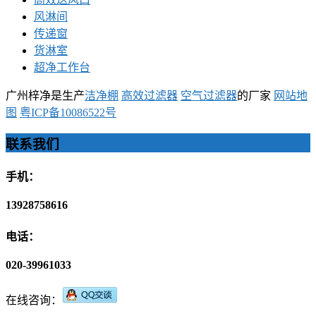
风淋间
传递窗
货淋室
超净工作台
广州梓净是生产
洁净棚
高效过滤器
空气过滤器
的厂家
网站地
图
粤ICP备10086522号
联系我们
手机：
13928758616
电话：
020-39961033
在线咨询：