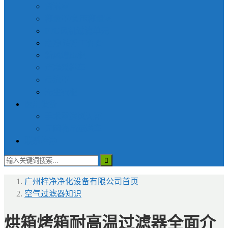
货淋室
称量罩/负压称量室
FFU风机过滤单元
超净|洁净工作台
新风增压柜
洁净采样车
层流罩
无尘衣柜
医用设备
手术室送风天花
无菌物品运送车
联系梓净
广州梓净净化设备有限公司
首页
空气过滤器知识
烘箱烤箱耐高温过滤器全面介