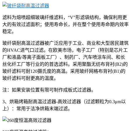
滤料为熔喷超细玻璃纤维滤料，“V”形滤袋结构，确保利用更
大的有效过滤面积；使用寿命长，并在整个使用寿命期内效率
稳定。
玻纤袋耐高温过滤器被广泛应用于工业、商业和大型居民建筑
的
HVAC
进气口过滤。在欧美市场，电子工厂（特别是芯片工
厂和液晶
\
等离子面板工厂）、制药厂、汽车喷涂车间、和长
丝化纤工厂等行业的的首选滤料。采用聚酯无纺布背衬
(B2)
的
玻纤滤料可耐
120
摄氏度的高温。采用玻纤网格布背衬
(B1)
的
玻纤滤料可耐更高的温度。
注：如果安装位置有限可制作成板式过滤器。
3、烘箱烤箱耐高温过滤器-高效过滤器（过滤颗粒为0.3μm以
上）：常用于洁净烘箱末端过滤。