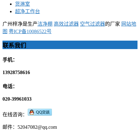
货淋室
超净工作台
广州梓净是生产
洁净棚
高效过滤器
空气过滤器
的厂家
网站地
图
粤ICP备10086522号
联系我们
手机：
13928758616
电话：
020-39961033
在线咨询：
邮件：52047082@qq.com