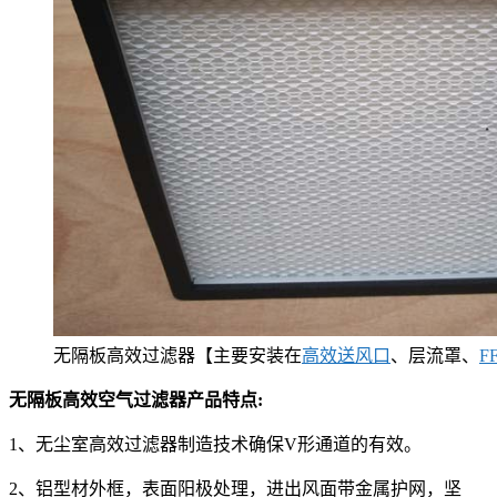
无隔板高效过滤器【主要安装在
高效送风口
、层流罩、
F
无隔板高效空气过滤器产品特点:
1、无尘室高效过滤器制造技术确保V形通道的有效。
2、铝型材外框，表面阳极处理，进出风面带金属护网，坚