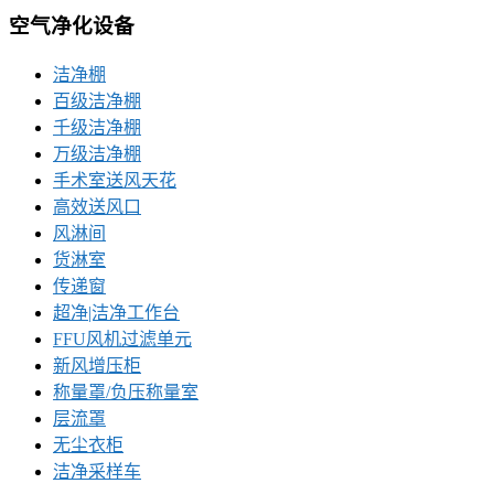
空气净化设备
洁净棚
百级洁净棚
千级洁净棚
万级洁净棚
手术室送风天花
高效送风口
风淋间
货淋室
传递窗
超净|洁净工作台
FFU风机过滤单元
新风增压柜
称量罩/负压称量室
层流罩
无尘衣柜
洁净采样车