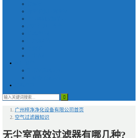
货淋室
称量罩/负压称量室
FFU风机过滤单元
超净|洁净工作台
新风增压柜
洁净采样车
层流罩
无尘衣柜
医用设备
手术室送风天花
无菌物品运送车
联系梓净
广州梓净净化设备有限公司
首页
空气过滤器知识
无尘室高效过滤器有哪几种?