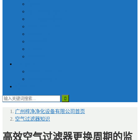
货淋室
称量罩/负压称量室
FFU风机过滤单元
超净|洁净工作台
新风增压柜
洁净采样车
层流罩
无尘衣柜
医用设备
手术室送风天花
无菌物品运送车
联系梓净
广州梓净净化设备有限公司
首页
空气过滤器知识
高效空气过滤器更换周期的监