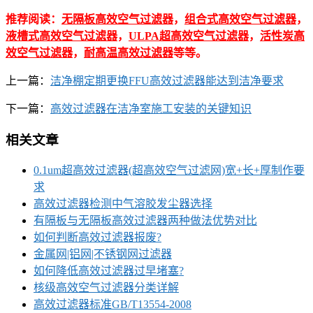
推荐阅读：
无隔板高效空气过滤器
，
组合式高效空气过滤器
，
液槽式高效空气过滤器
，
ULPA超高效空气过滤器
，
活性炭高
效空气过滤器
，
耐高温高效过滤器
等等。
上一篇：
洁净棚定期更换FFU高效过滤器能达到洁净要求
下一篇：
高效过滤器在洁净室施工安装的关键知识
相关文章
0.1um超高效过滤器(超高效空气过滤网)宽+长+厚制作要
求
高效过滤器检测中气溶胶发尘器选择
有隔板与无隔板高效过滤器两种做法优势对比
如何判断高效过滤器报废?
金属网|铝网|不锈钢网过滤器
如何降低高效过滤器过早堵塞?
核级高效空气过滤器分类详解
高效过滤器标准GB/T13554-2008