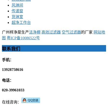
风淋间
传递窗
货淋室
超净工作台
广州梓净是生产
洁净棚
高效过滤器
空气过滤器
的厂家
网站地
图
粤ICP备10086522号
联系我们
手机：
13928758616
电话：
020-39961033
在线咨询：