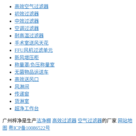
高效空气过滤器
初效过滤器
中效过滤器
空调过滤器
耐高温过滤器
手术室送风天花
FFU风机过滤单元
新风增压柜
称量罩/负压称量室
无菌物品运送车
高效送风口
风淋间
传递窗
货淋室
超净工作台
广州梓净是生产
洁净棚
高效过滤器
空气过滤器
的厂家
网站地
图
粤ICP备10086522号