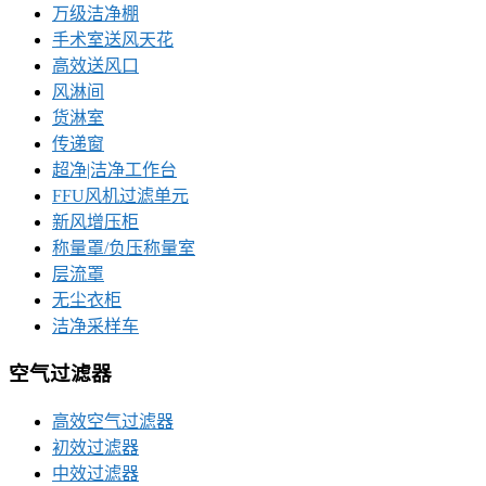
万级洁净棚
手术室送风天花
高效送风口
风淋间
货淋室
传递窗
超净|洁净工作台
FFU风机过滤单元
新风增压柜
称量罩/负压称量室
层流罩
无尘衣柜
洁净采样车
空气过滤器
高效空气过滤器
初效过滤器
中效过滤器