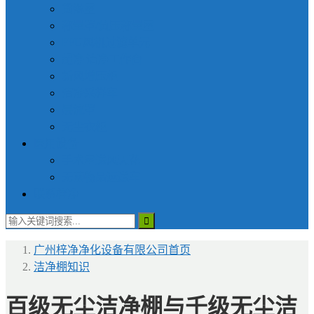
货淋室
称量罩/负压称量室
FFU风机过滤单元
超净|洁净工作台
新风增压柜
洁净采样车
层流罩
无尘衣柜
医用设备
手术室送风天花
无菌物品运送车
联系梓净
广州梓净净化设备有限公司
首页
洁净棚知识
百级无尘洁净棚与千级无尘洁