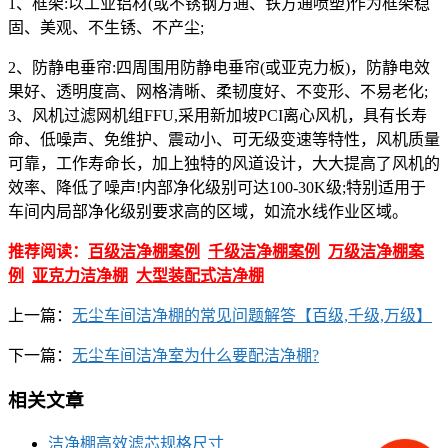
1、框架:以工业铝材(或不锈钢方通、铁方通喷塑)作为框架稳
固、美观、不生锈、不产尘;
2、防静电垂帘:四周围用防静电垂帘(或亚克力板)，防静电效
果好、透明度高、网格清晰、柔韧度好、不变形、不易老化;
3、风机过滤网机组FFU,采用新加坡PCI离心风机，具有长寿
命、低噪声、免维护、震动小、可无级变速等特性，风机质量
可靠，工作寿命长，加上独特的风道设计，大大提高了风机的
效率、降低了噪声!内部净化级别可达100-30K级;特别适用于
车间内局部净化级别要求高的区域，如流水线作业区域。
推荐阅读：
百级洁净棚案例
千级洁净棚案例
万级洁净棚案
例
亚克力洁净棚
大型装配式洁净棚
上一篇：
无尘车间洁净棚的常见问题解答【百级,千级,万级】
下一篇：
无尘车间洁净室为什么要配洁净棚?
相关文章
洁净棚高效滤芯规格尺寸