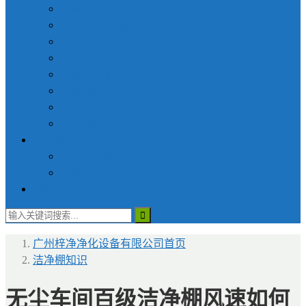
货淋室
称量罩/负压称量室
FFU风机过滤单元
超净|洁净工作台
新风增压柜
洁净采样车
层流罩
无尘衣柜
医用设备
手术室送风天花
无菌物品运送车
联系梓净
广州梓净净化设备有限公司
首页
洁净棚知识
无尘车间百级洁净棚风速如何