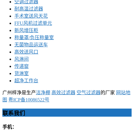
空调过滤器
耐高温过滤器
手术室送风天花
FFU风机过滤单元
新风增压柜
称量罩/负压称量室
无菌物品运送车
高效送风口
风淋间
传递窗
货淋室
超净工作台
广州梓净是生产
洁净棚
高效过滤器
空气过滤器
的厂家
网站地
图
粤ICP备10086522号
联系我们
手机：