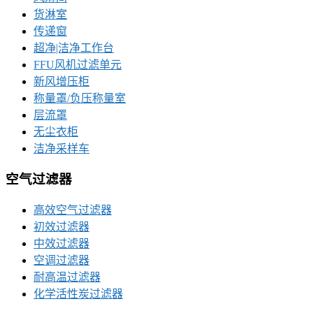
货淋室
传递窗
超净|洁净工作台
FFU风机过滤单元
新风增压柜
称量罩/负压称量室
层流罩
无尘衣柜
洁净采样车
空气过滤器
高效空气过滤器
初效过滤器
中效过滤器
空调过滤器
耐高温过滤器
化学活性炭过滤器