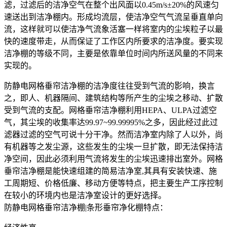
滤，过滤后的洁净空气在整个出风面以0.45m/s±20%的风速匀
速送出到洁净棚内。形成均流层，使洁净空气气流呈垂直单向
流，这样就可以使洁净气流象活塞一样将室内的尘埃粒子以最
快的速度带走，从而保证了工作区内所要求的洁净度。要实现
洁净棚的等级不同，主要是依靠单位时间内所送风量的不同来
实现的。
防静电网格垂帘洁净棚的洁净度往往受到气流的影响，换言
之，即人、机器隔间、建筑结构等所产生的尘埃之移动、扩散
受到气流的支配。网格垂帘洁净棚利用HEPA、ULPA过滤空
气，其尘埃的收集率达99.97~99.99995%之多，因此经过此过
滤器过滤的空气可说十分干净。然而洁净室内除了人以外，尚
有机器等之发尘源，这些发生的尘埃一旦扩散，即无法保持洁
净空间，因此必须利用气流将发生的尘埃迅速排出室外。网格
垂帘洁净棚是能快速组建的简易洁净室,其具有安装快速、施
工周期短、价格低廉、移动方便等特点，把主要生产工序控制
在较小的环境内也是洁净室设计的更好选择。
防静电网格垂帘洁净棚|条形垂帘净化棚特点：