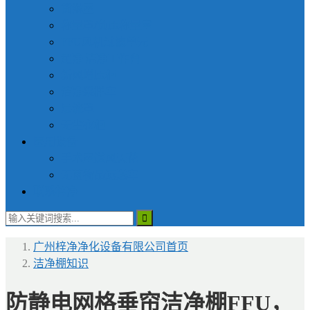
货淋室
称量罩/负压称量室
FFU风机过滤单元
超净|洁净工作台
新风增压柜
洁净采样车
层流罩
无尘衣柜
医用设备
手术室送风天花
无菌物品运送车
联系梓净
广州梓净净化设备有限公司
首页
洁净棚知识
防静电网格垂帘洁净棚FFU，