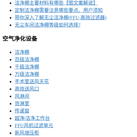
洁净棚主要材料有哪些【图文案解说】
定制洁净棚需要注意哪些要点、用户须知
带你深入了解无尘洁净棚(FFU,高效过滤器)
无尘车间洁净棚等级如何选择?
空气净化设备
洁净棚
百级洁净棚
千级洁净棚
万级洁净棚
手术室送风天花
高效送风口
风淋间
货淋室
传递窗
超净|洁净工作台
FFU风机过滤单元
新风增压柜