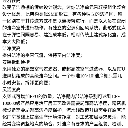
经济性高
改变了洁净棚的传统设计观念，迷你洁净单元采取模组化整合
设计概念，此架构类似SMIF形式，有各种独立的洁净区，唯
一区别在于其传送方式不是以连接臂进行，而是以人员在密闭
的洁净室外进行操作，有独立的空调和回风系统，此形式优点
在于弹性间隔容易、建造成本低，相对传统土建式净化室，成
本大大降低；
洁净度高
提供洁净的垂直气流，保持室内洁净度；
安装拆卸便捷
采用独立的高效空气过滤器、或超高效空气过滤器、以及FFU
送风机组成的高级洁净空间。一个标准10’×10’洁净棚只需几
小时安装，拆卸更简便；
灵活度高
支架式可增加FFU的数量，洁净棚内部洁净级别可达到10～
100000级产品应用活厂房工艺改进需要局部高洁净度，精密机
械设备需要局部高洁净度保护，流水线改造升级需要在原有净
化厂房基础上提高生产环境洁净度，对工艺布局要求灵活，能
经常变换调整地点的场合，对洁净有要求的产品组装、检测、