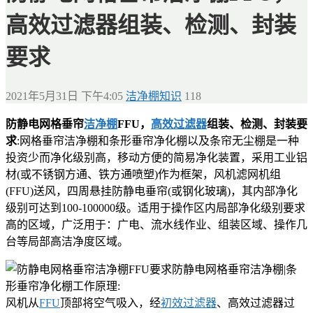
高效过滤器组装、检测、封装
要求
2021年5月31日 下午4:05
洁净棚知识
118
防静电网格垂帘
洁净棚
FFU，
高效过滤器
组装、检测、封装要
求
:网格垂帘洁净棚和条形垂帘净化棚以及条帘无尘棚是一种
投资少而净化级别高，移动方便的简易净化装置，采用工业铝
材(或不锈钢方通、铁方通喷塑)作为框架，风机滤网机组
(FFU)送风，四周悬挂防静电垂帘(或钢化玻璃)，其内部净化
级别可达到100-100000级。适用于操作区内局部净化级别要求
高的区域，广泛用于：广电、流水线作业、组装区域、操作几
台等局部高洁净度区域。
防静电网格垂帘洁净棚|条
形垂帘净化棚工作原理:
风机从
FFU
顶部将空气吸入，经
初效过滤器
、高效过滤器过