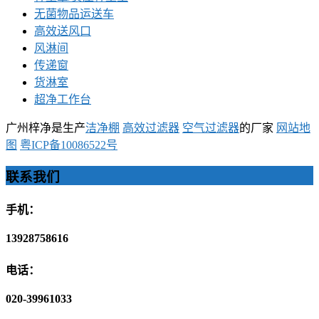
无菌物品运送车
高效送风口
风淋间
传递窗
货淋室
超净工作台
广州梓净是生产
洁净棚
高效过滤器
空气过滤器
的厂家
网站地
图
粤ICP备10086522号
联系我们
手机：
13928758616
电话：
020-39961033