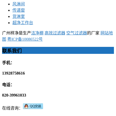
风淋间
传递窗
货淋室
超净工作台
广州梓净是生产
洁净棚
高效过滤器
空气过滤器
的厂家
网站地
图
粤ICP备10086522号
联系我们
手机：
13928758616
电话：
020-39961033
在线咨询：