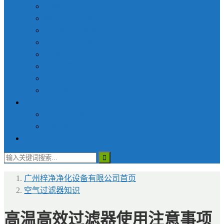
货淋室
称量罩/负压称量室
FFU风机过滤单元
超净|洁净工作台
新风增压柜
洁净采样车
层流罩
无尘衣柜
医用设备
手术室送风天花
无菌物品运送车
联系梓净
广州梓净净化设备有限公司
首页
空气过滤器知识
高温高效过滤器使用注意事项