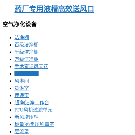
药厂专用液槽高效送风口
空气净化设备
洁净棚
百级洁净棚
千级洁净棚
万级洁净棚
手术室送风天花
高效送风口
风淋间
货淋室
传递窗
超净|洁净工作台
FFU风机过滤单元
新风增压柜
称量罩/负压称量室
层流罩