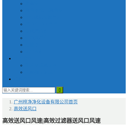
货淋室
称量罩/负压称量室
FFU风机过滤单元
超净|洁净工作台
新风增压柜
洁净采样车
层流罩
无尘衣柜
医用设备
手术室送风天花
无菌物品运送车
联系梓净
广州梓净净化设备有限公司
首页
高效送风口
高效送风口风速|高效过滤器送风口风速