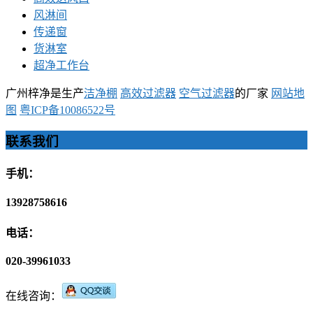
风淋间
传递窗
货淋室
超净工作台
广州梓净是生产
洁净棚
高效过滤器
空气过滤器
的厂家
网站地
图
粤ICP备10086522号
联系我们
手机：
13928758616
电话：
020-39961033
在线咨询：